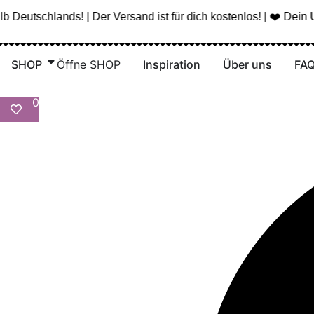
Zum
Deutschlands! | Der Versand ist für dich kostenlos! | ❤️ Dein U
Inhalt
springen
SHOP
Öffne SHOP
Inspiration
Über uns
FA
0