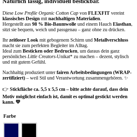
Natürlich lässig, individuell bestickbar.
Diese
Low Profile Organic Cotton Cap
von
FLEXFIT
vereint
klassisches Design
mit
nachhaltigen Materialien
.
Hergestellt aus
98 % Bio-Baumwolle
und einem Hauch
Elasthan
,
sitzt sie bequem, weich und passgenau – ganz ohne zu drücken.
Ihr
zeitloser Look
mit gebogenem Schirm und
Metallverschluss
macht sie zum perfekten Begleiter im Alltag.
Ideal zum
Besticken oder Bedrucken
, um daraus dein ganz
persönliches
Little Creators
-Unikat* zu machen – dezent, stylisch
und mit gutem Gefühl.
Nachhaltig produziert unter
fairen Arbeitsbedingungen (WRAP-
zertifiziert)
– weil Stil und Verantwortung zusammengehören. ✨
👉
Stickfläche ca. 5,5 x 5,5 cm – bitte achte darauf, dass dein
Motiv möglichst einfach ist, damit es optimal gestickt werden
kann. 💛
Farbe